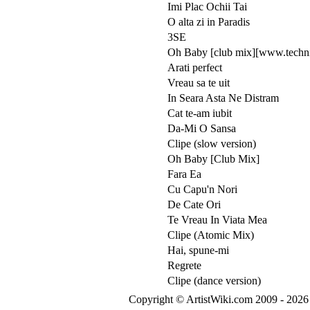
Imi Plac Ochii Tai
O alta zi in Paradis
3SE
Oh Baby [club mix][www.techn
Arati perfect
Vreau sa te uit
In Seara Asta Ne Distram
Cat te-am iubit
Da-Mi O Sansa
Clipe (slow version)
Oh Baby [Club Mix]
Fara Ea
Cu Capu'n Nori
De Cate Ori
Te Vreau In Viata Mea
Clipe (Atomic Mix)
Hai, spune-mi
Regrete
Clipe (dance version)
Copyright © ArtistWiki.com 2009 - 2026 