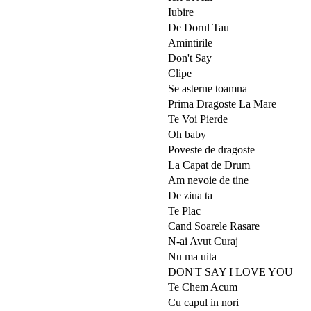
Iubire
De Dorul Tau
Amintirile
Don't Say
Clipe
Se asterne toamna
Prima Dragoste La Mare
Te Voi Pierde
Oh baby
Poveste de dragoste
La Capat de Drum
Am nevoie de tine
De ziua ta
Te Plac
Cand Soarele Rasare
N-ai Avut Curaj
Nu ma uita
DON'T SAY I LOVE YOU
Te Chem Acum
Cu capul in nori