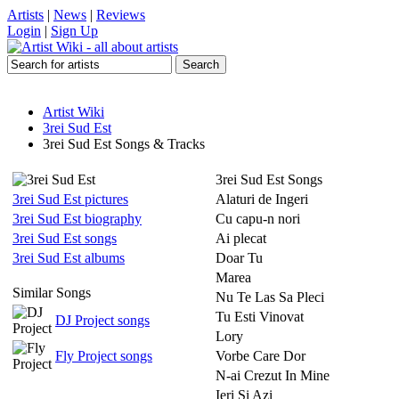
Artists
|
News
|
Reviews
Login
|
Sign Up
Artist Wiki
3rei Sud Est
3rei Sud Est Songs & Tracks
3rei Sud Est Songs
3rei Sud Est pictures
Alaturi de Ingeri
3rei Sud Est biography
Cu capu-n nori
3rei Sud Est songs
Ai plecat
3rei Sud Est albums
Doar Tu
Marea
Similar Songs
Nu Te Las Sa Pleci
Tu Esti Vinovat
DJ Project songs
Lory
Fly Project songs
Vorbe Care Dor
N-ai Crezut In Mine
Ieri Si Azi