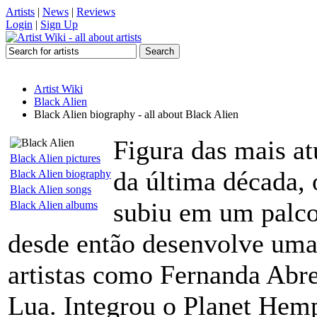
Artists
|
News
|
Reviews
Login
|
Sign Up
Artist Wiki
Black Alien
Black Alien biography - all about Black Alien
Figura das mais at
Black Alien pictures
da última década, 
Black Alien biography
Black Alien songs
subiu em um palco
Black Alien albums
desde então desenvolve uma 
artistas como Fernanda Abr
Lua. Integrou o Planet Hem