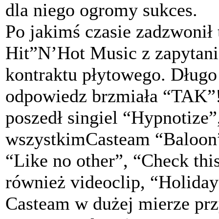
dla niego ogromy sukces.
Po jakimś czasie zadzwonił 
Hit”N’Hot Music z zapytani
kontraktu płytowego. Długo 
odpowiedz brzmiała “TAK”! I
poszedł singiel “Hypnotize”
wszystkimCasteam “Baloon”.
“Like no other”, “Check thi
również videoclip, “Holiday
Casteam w dużej mierze prz