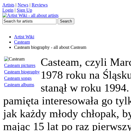
Artists
|
News
|
Reviews
Login
|
Sign Up
Artist Wiki
Casteam
Casteam biography - all about Casteam
Casteam, czyli Marc
Casteam pictures
1978 roku na Śląsku
Casteam biography
Casteam songs
stanął w roku 1994
Casteam albums
pamięta interesowała go ty
jak każdy młody chłopak, by
mając 15 lat po raz pierwszy