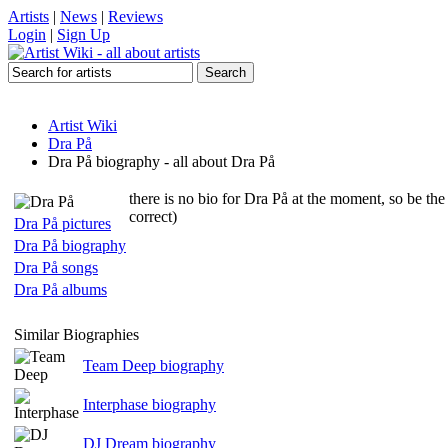
Artists
|
News
|
Reviews
Login
|
Sign Up
Artist Wiki
Dra På
Dra På biography - all about Dra På
there is no bio for Dra På at the moment, so be th
correct)
Dra På pictures
Dra På biography
Dra På songs
Dra På albums
Similar Biographies
Team Deep biography
Interphase biography
DJ Dream biography