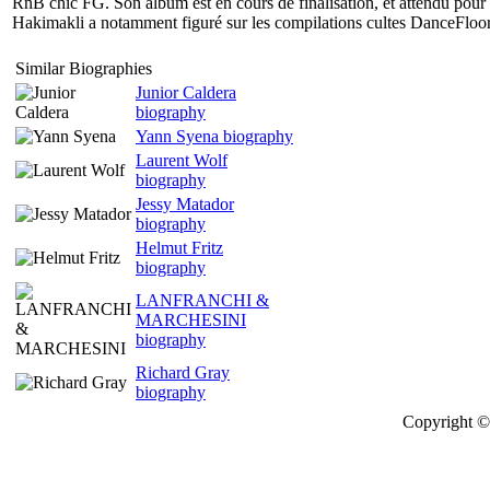
RnB chic FG. Son album est en cours de finalisation, et attendu pour 
Hakimakli a notamment figuré sur les compilations cultes DanceFloo
Similar Biographies
Junior Caldera
biography
Yann Syena biography
Laurent Wolf
biography
Jessy Matador
biography
Helmut Fritz
biography
LANFRANCHI &
MARCHESINI
biography
Richard Gray
biography
Copyright © 