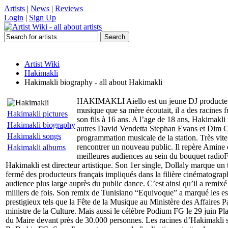
Artists
|
News
|
Reviews
Login
|
Sign Up
Artist Wiki
Hakimakli
Hakimakli biography - all about Hakimakli
HAKIMAKLI Aiello est un jeune DJ producteur d
musique que sa mère écoutait, il a des racines
Hakimakli pictures
son fils à 16 ans. A l’age de 18 ans, Hakimakli r
Hakimakli biography
autres David Vendetta Stephan Evans et Dim Chri
Hakimakli songs
programmation musicale de la station. Très vi
rencontrer un nouveau public. Il repère Amine 
Hakimakli albums
meilleures audiences au sein du bouquet radio
Hakimakli est directeur artistique. Son 1er single, Dollaly marque un t
fermé des producteurs français impliqués dans la filière cinématographiq
audience plus large auprès du public dance. C’est ainsi qu’il a remix
milliers de fois. Son remix de Tunisiano “Equivoque” a marqué les esp
prestigieux tels que la Fête de la Musique au Ministère des Affaires P
ministre de la Culture. Mais aussi le célèbre Podium FG le 29 juin Pla
du Maire devant près de 30.000 personnes. Les racines d’Hakimakli son