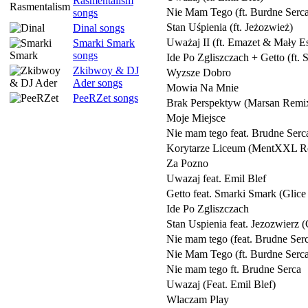
Rasmentalism
Nie Mam Tego (ft. Burdne Serc
songs
Stan Uśpienia (ft. Jeżozwież)
Dinal songs
Uważaj II (ft. Emazet & Mały E
Smarki Smark
songs
Ide Po Zgliszczach + Getto (ft.
Zkibwoy & DJ
Wyzsze Dobro
Ader songs
Mowia Na Mnie
PeeRZet songs
Brak Perspektyw (Marsan Remi
Moje Miejsce
Nie mam tego feat. Brudne Serc
Korytarze Liceum (MentXXL R
Za Pozno
Uwazaj feat. Emil Blef
Getto feat. Smarki Smark (Glic
Ide Po Zgliszczach
Stan Uspienia feat. Jezozwierz 
Nie mam tego (feat. Brudne Ser
Nie Mam Tego (ft. Burdne Serc
Nie mam tego ft. Brudne Serca
Uwazaj (Feat. Emil Blef)
Wlaczam Play