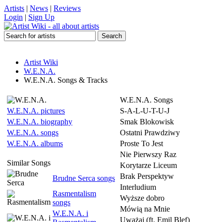
Artists
|
News
|
Reviews
Login
|
Sign Up
Artist Wiki
W.E.N.A.
W.E.N.A. Songs & Tracks
W.E.N.A. Songs
W.E.N.A. pictures
S-A-L-U-T-U-J
W.E.N.A. biography
Smak Blokowisk
W.E.N.A. songs
Ostatni Prawdziwy
W.E.N.A. albums
Proste To Jest
Nie Pierwszy Raz
Similar Songs
Korytarze Liceum
Brak Perspektyw
Brudne Serca songs
Interludium
Rasmentalism
Wyższe dobro
songs
Mówią na Mnie
W.E.N.A. i
Uważaj (ft. Emil Blef)